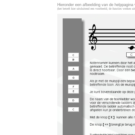
Hieronder een afbeelding van de helppagina
(het betreft hier uitsluitend een voorbeeld; de functies werken u