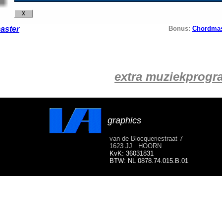
aster
Bonus:
Chordmas
extra muziekprog
graphics
van de Blocqueriestraat 7
1623 JJ HOORN
KvK: 36031831
BTW: NL 0878.74.015.B.01