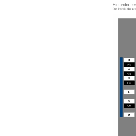
Hieronder ee
(het betreft hier u