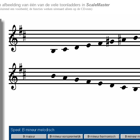
n afbeelding van één van de vele toonladders in
ScaleMaster
itsluitend een voorbeeld; de functies werken uiteraard alleen op de CD-rom)