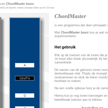
 van
ChordMaster basic
.
rbeeld; de functies werken uiteraard alleen op de CD-rom)
b
ChordMaster
is een programma dat deel uitmaaakt
Met
ChordMaster basic
kun je wat m
experimenteren
Het gebruik
Klik op de toetsen van de tonen die je
Je hoort elke klank afzonderlijk bij h
samenklank.
De namen van de gekozen tonen versc
donkerblauwe vlak.
Plaats de muispijl
nootnamenen en druk de linker muisk
hoorbaar te maken.
Na een snelle opbouw hoor je de sam
Hierna kun je nog tonen toevoegen en 
betreffende toetsen aan te klikken