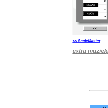
<<
ScaleMaster
extra muzie