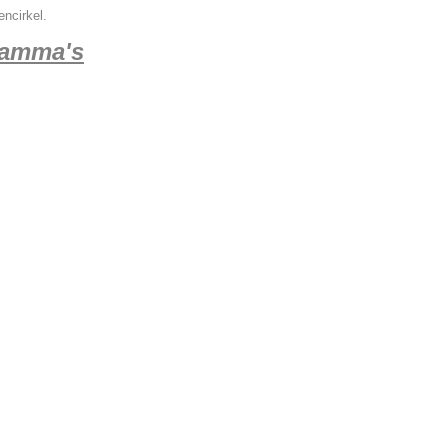
ncirkel.
ramma's