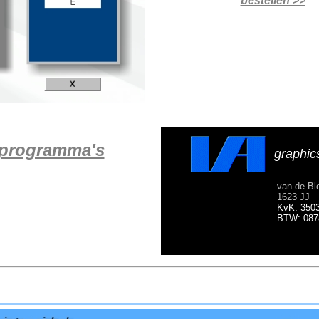
bestellen >>
kprogramma's
graphic
van de 
1623 
KvK: 350
BTW: 0878