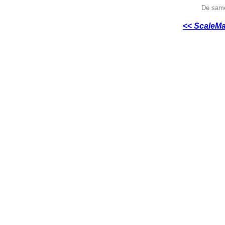
De same
<<
ScaleMa