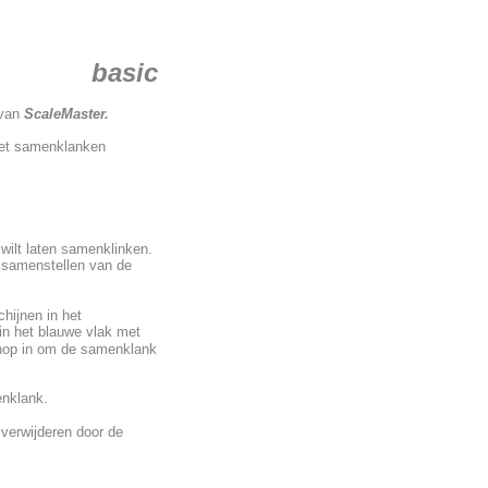
asic
 van
ScaleMaster.
et samenklanken
 wilt laten samenklinken.
et samenstellen van de
hijnen in het
 in het blauwe vlak met
nop in om de samenklank
enklank.
verwijderen door de