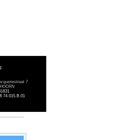
s
Blocqueriestraat 7
JJ HOORN
31831
.74.015.B.01