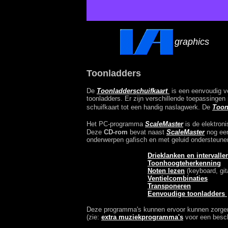
graphics
Toonladders
De
Toonladderschuifkaart
is een eenvoudig ve
toonladders. Er zijn verschillende toepassingen
schuifkaart tot een handig naslagwerk. De
Toon
Het PC-programma
ScaleMaster
is de elektron
Deze
CD-rom
bevat naast
ScaleMaster
nog een
onderwerpen gafisch en met geluid ondersteune
Drieklanken en intervalle
Toonhoogteherkenning
Noten lezen
(keyboard, gi
Ventielcombinaties
Transponeren
Eenvoudige toonladders
Deze programma's kunnen ervoor kunnen zorgen d
(zie:
extra muziekprogramma's
voor een besc